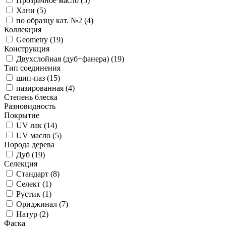
Прозрачное масло (
5
)
Хани (
5
)
по образцу кат. №2 (
4
)
Коллекция
Geometry (
19
)
Конструкция
Двухслойная (дуб+фанера) (
19
)
Тип соединения
шип-паз (
15
)
пазированная (
4
)
Степень блеска
Разновидность
Покрытие
UV лак (
14
)
UV масло (
5
)
Порода дерева
Дуб (
19
)
Селекция
Стандарт (
8
)
Селект (
1
)
Рустик (
1
)
Ориджинал (
7
)
Натур (
2
)
Фаска