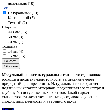
подетально (
19
)
Тон
Натуральный (
19
)
Коричневый (
5
)
Темный (
2
)
Ширина
443 мм (
15
)
50 мм (
3
)
70 мм (
1
)
Толщина
14 мм (
4
)
15 мм (
15
)
Показать
Сбросить
Модульный паркет натуральный тон
— это сдержанная
роскошь и архитектурная точность, выраженные через
природный цвет древесины. Натуральный тон сохраняет
подлинный характер материала, подчёркивая его текстуру и
глубину без искусственных акцентов. Такой паркет
становится фундаментом интерьера, создавая ощущение
спокойствия, цельности и уверенного вкуса.
Акция