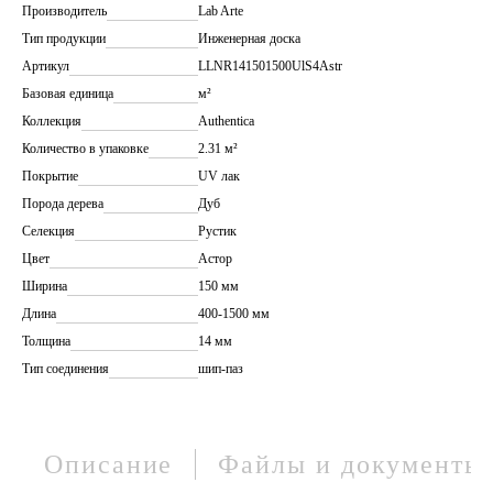
Производитель
Lab Arte
Тип продукции
Инженерная доска
Артикул
LLNR141501500UlS4Astr
Базовая единица
м²
Коллекция
Authentica
Количество в упаковке
2.31 м²
Покрытие
UV лак
Порода дерева
Дуб
Селекция
Рустик
Цвет
Астор
Ширина
150 мм
Длина
400-1500 мм
Толщина
14 мм
Тип соединения
шип-паз
Описание
Файлы и документы