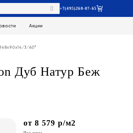
+7(495)260-07-65
овости
Акции
348х90х14/3/60°
ron Дуб Натур Беж
от 8 579 р/м2
Под заказ