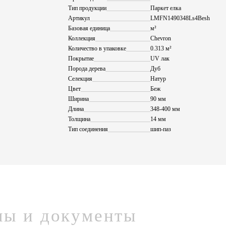
Тип продукции
Паркет елка
Артикул
LMFN1490348Ls4Besh
Базовая единица
м²
Коллекция
Chevron
Количество в упаковке
0.313 м²
Покрытие
UV лак
Порода дерева
Дуб
Селекция
Натур
Цвет
Беж
Ширина
90 мм
Длина
348-400 мм
Толщина
14 мм
Тип соединения
шип-паз
лы и документы