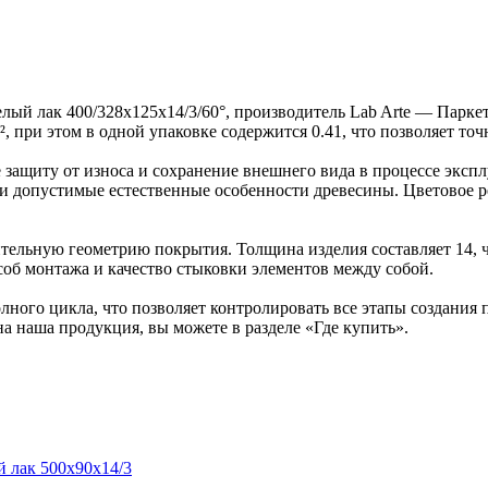
лый лак 400/328х125х14/3/60°, производитель Lab Arte — Паркет
, при этом в одной упаковке содержится 0.41, что позволяет то
защиту от износа и сохранение внешнего вида в процессе эксп
ка и допустимые естественные особенности древесины. Цветово
ельную геометрию покрытия. Толщина изделия составляет 14, ч
об монтажа и качество стыковки элементов между собой.
ного цикла, что позволяет контролировать все этапы создания
на наша продукция, вы можете в разделе «Где купить».
й лак 500х90х14/3