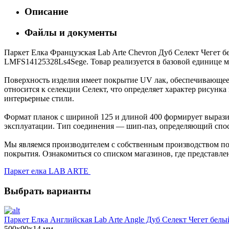
Описание
Файлы и документы
Паркет Елка Французская Lab Arte Chevron Дуб Селект Чегет бе
LMFS14125328Ls4Sege. Товар реализуется в базовой единице м²
Поверхность изделия имеет покрытие UV лак, обеспечивающее 
относится к селекции Селект, что определяет характер рисун
интерьерные стили.
Формат планок с шириной 125 и длиной 400 формирует выразит
эксплуатации. Тип соединения — шип-паз, определяющий спос
Мы являемся производителем с собственным производством пол
покрытия. Ознакомиться со списком магазинов, где представле
Паркет елка LAB ARTE
Выбрать варианты
Паркет Елка Английская Lab Arte Angle Дуб Селект Чегет белы
500х90х14 мм