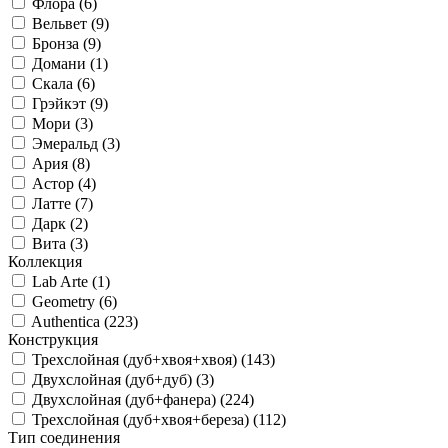
Флора (
6
)
Вельвет (
9
)
Бронза (
9
)
Домани (
1
)
Скала (
6
)
Грэйкэт (
9
)
Мори (
3
)
Эмеральд (
3
)
Ария (
8
)
Астор (
4
)
Латте (
7
)
Дарк (
2
)
Вита (
3
)
Коллекция
Lab Arte (
1
)
Geometry (
6
)
Authentica (
223
)
Конструкция
Трехслойная (дуб+хвоя+хвоя) (
143
)
Двухслойная (дуб+дуб) (
3
)
Двухслойная (дуб+фанера) (
224
)
Трехслойная (дуб+хвоя+береза) (
112
)
Тип соединения