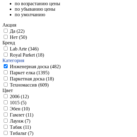
по возрастанию цены
по убыванию цены
по умолчанию
Акция
Да (
22
)
Нет (
50
)
Бренд
Lab Arte (
346
)
Royal Parket (
18
)
Категория
Инженерная доска (
482
)
Паркет елка (
1395
)
Паркетная доска (
18
)
Техномассив (
609
)
Цвет
2006 (
12
)
1015 (
5
)
Эбен (
10
)
Гамлет (
11
)
Лаунж (
7
)
Табак (
11
)
Тибальт (
7
)