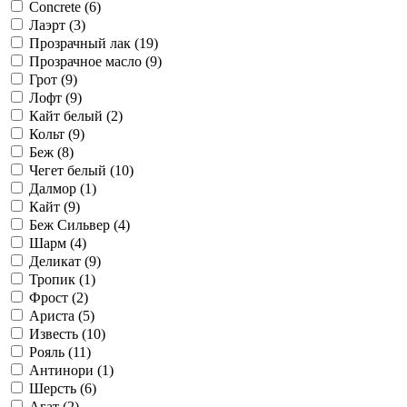
Concrete (
6
)
Лаэрт (
3
)
Прозрачный лак (
19
)
Прозрачное масло (
9
)
Грот (
9
)
Лофт (
9
)
Кайт белый (
2
)
Кольт (
9
)
Беж (
8
)
Чегет белый (
10
)
Далмор (
1
)
Кайт (
9
)
Беж Сильвер (
4
)
Шарм (
4
)
Деликат (
9
)
Тропик (
1
)
Фрост (
2
)
Ариста (
5
)
Известь (
10
)
Рояль (
11
)
Антинори (
1
)
Шерсть (
6
)
Агат (
2
)