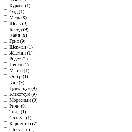
Курант (
1
)
Олд (
1
)
Медь (
8
)
Шелк (
9
)
Блонд (
9
)
Хани (
9
)
Грис (
9
)
Шерман (
1
)
Жасмин (
1
)
Родео (
1
)
Пепел (
1
)
Манго (
1
)
Остер (
1
)
Эир (
9
)
Грэйстоун (
9
)
Блэкстоун (
9
)
Морозный (
9
)
Ричи (
9
)
Твид (
1
)
Солома (
1
)
Карпентер (
7
)
Gloss лак (
1
)