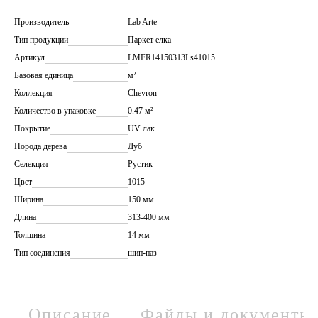
Производитель
Lab Arte
Тип продукции
Паркет елка
Артикул
LMFR14150313Ls41015
Базовая единица
м²
Коллекция
Chevron
Количество в упаковке
0.47 м²
Покрытие
UV лак
Порода дерева
Дуб
Селекция
Рустик
Цвет
1015
Ширина
150 мм
Длина
313-400 мм
Толщина
14 мм
Тип соединения
шип-паз
Описание
Файлы и документы